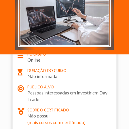

ESTE É UM CURSO EAD
FORMATO

Online
DURAÇÃO DO CURSO

Não informada
PÚBLICO ALVO

Pessoas interessadas em investir em Day
Trade
SOBRE O CERTIFICADO

Não possui
(mais cursos com certificado)