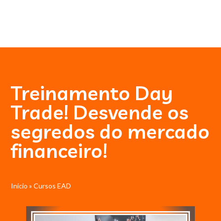
Treinamento Day
Trade! Desvende os
segredos do mercado
financeiro!
Início
»
Cursos EAD