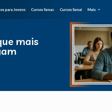
os para Jovens
Cursos Senac
Cursos Senai
Mais
que mais
gam