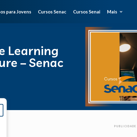
os para Jovens
Cursos Senac
Cursos Senai
Mais
e Learning
ure – Senac
PUBLICIDADE