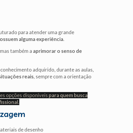
ruturado para atender uma grande
 possuem alguma experiência
.
, mas também a
aprimorar o senso de
o conhecimento adquirido, durante as aulas,
situações reais
, sempre com a orientação
es opções disponíveis
para quem busca
issional
.
dizagem
materiais de desenho