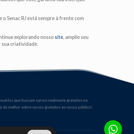
e o Senac RJ está sempre à frente com
ontinue explorando nosso
site
, amplie seu
sua criatividade.
usuários que buscam cursos realmente gratuitos na
há de melhor sobre cursos gratuitos ao nosso público!