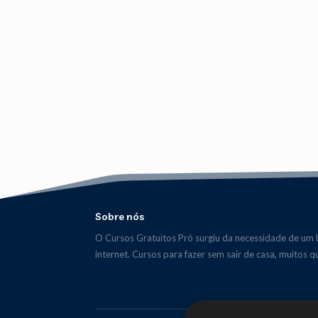
Sobre nós
O Cursos Gratuitos Pró surgiu da necessidade de um b
internet. Cursos para fazer sem sair de casa, muitos 