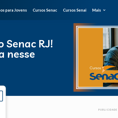
os para Jovens
Cursos Senac
Cursos Senai
Mais
o Senac RJ!
a nesse
PUBLICIDADE