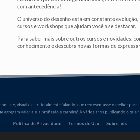
com antecedência!
O universo do desenho está em constante evolução, 
cursos e workshops que ajudam você a se destacar.
Para saber mais sobre outros cursos e novidades, c
conhecimento e descubra novas formas de expressar 
om site, visual e estruturalmente falando, que representasse o melhor para 
que agregam valor a sua profissão e carreira! A vários anos publicando o que 
Política de Privacidade
Termos de Uso
Sobre nós