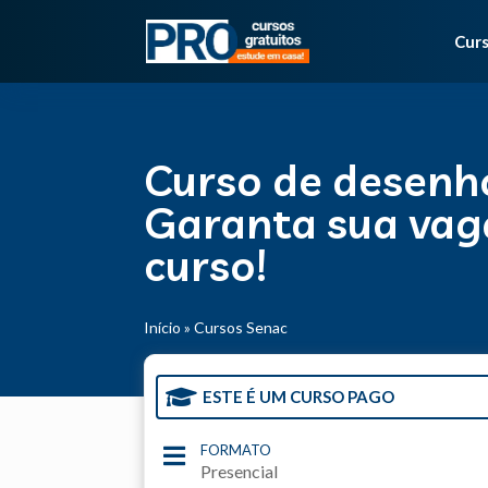
Curs
Curso de desenh
Garanta sua vag
curso!
Início
»
Cursos Senac

ESTE É UM CURSO PAGO
FORMATO

Presencial