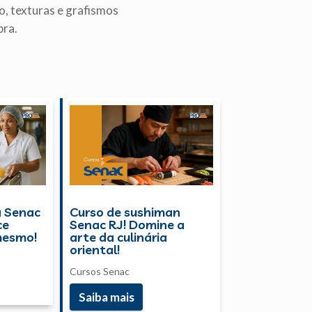
o, texturas e grafismos
bra.
a Senac
Curso de sushiman
ce
Senac RJ! Domine a
mesmo!
arte da culinária
oriental!
Cursos Senac
Saiba mais